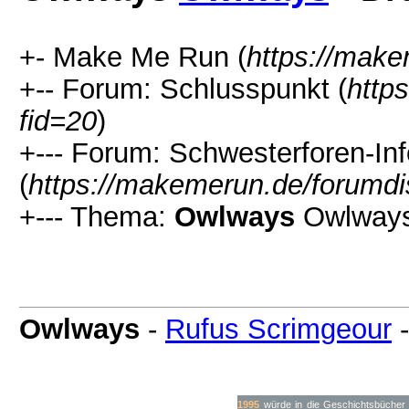
+- Make Me Run (
https://mak
+-- Forum: Schlusspunkt (
http
fid=20
)
+--- Forum: Schwesterforen-In
(
https://makemerun.de/forumdi
+--- Thema:
Owlways
Owlways
Owlways
-
Rufus Scrimgeour
1995
würde in die Geschichtsbücher