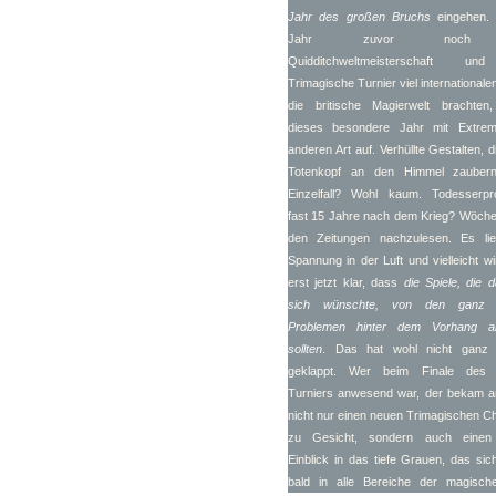
Jahr des großen Bruchs
eingehen.
Jahr zuvor noch
Quidditchweltmeisterschaft u
Trimagische Turnier viel internationalen
die britische Magierwelt brachten,
dieses besondere Jahr mit Extre
anderen Art auf. Verhüllte Gestalten, d
Totenkopf an den Himmel zauber
Einzelfall? Wohl kaum. Todesserpr
fast 15 Jahre nach dem Krieg? Wöchen
den Zeitungen nachzulesen. Es lie
Spannung in der Luft und vielleicht w
erst jetzt klar, dass
die Spiele, die 
sich wünschte, von den ganz 
Problemen hinter dem Vorhang a
sollten
. Das hat wohl nicht ganz
geklappt. Wer beim Finale des 
Turniers anwesend war, der bekam 
nicht nur einen neuen Trimagischen 
zu Gesicht, sondern auch einen
Einblick in das tiefe Grauen, das si
bald in alle Bereiche der magisch