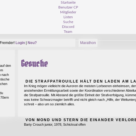
Startseite
Benutzer CP
Mitglieder
Listen
Suche
Discord
Team
Fremder!
Login
|
Neu?
Marathon
Gesuche
auf den
em
m nach
tische
DIE STRAFPATROUILLE HÄLT DEN LADEN AM L
schen
Im Krieg mögen vielleicht die Auroren die meisten Lorbeeren einheimsen, den
anstehenden Ermittlungsarbeit sowie der Koordination verschiedener Abteil
 du
die Strafpatrouille. Mit Abstand die größte Einheit der Strafverfolgung, kümme
 70ern
was keine Schwarzmagier betrifft und nicht gleich nach „Hilfe, der Weltunter
schreit – also um so ziemlich alles.
VON MOND UND STERN DIE EINANDER VERLOR
Barty Crouch junior, 1978, Schicksal offen