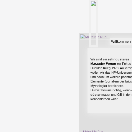
Willkommen 
Wir sind ein
sehr düsteres
Marauder Forum
mit Fokus 
Dunklen Krieg 1978. Außerd
wollen wir das HP-Universu
und nach um weitere phantas
Elemente (vor allem der briti
Mythologie) bereichern.
Du bist bei uns richtig, wenn
düster
magst und GB in den
kennenlernen willst.
Make Me Run