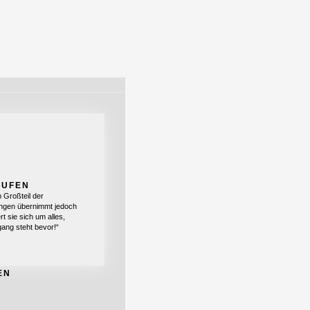
AUFEN
 Großteil der
ungen übernimmt jedoch
rt sie sich um alles,
gang steht bevor!“
EN