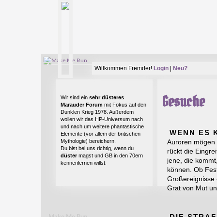
Willkommen Fremder!
Login
|
Neu?
Gesuche
Wir sind ein
sehr düsteres
Marauder Forum
mit Fokus auf den
Dunklen Krieg 1978. Außerdem
wollen wir das HP-Universum nach
und nach um weitere phantastische
WENN ES 
Elemente (vor allem der britischen
Mythologie) bereichern.
Auroren mögen v
Du bist bei uns richtig, wenn du
rückt die Eingrei
düster
magst und GB in den 70ern
jene, die kommt
kennenlernen willst.
können. Ob Fes
Großereignisse 
Grat von Mut u
DIE STRA