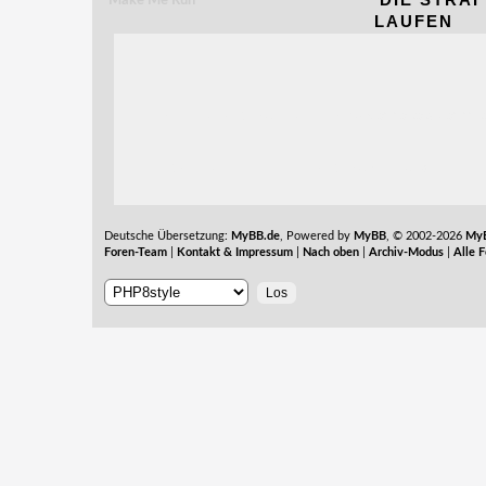
Make Me Run
LAUFEN
Im Krieg mögen 
den Großteil de
verschiedener Ab
Abstand die größ
TEILNEHMER (POSTINGMARATHON #49 »
01.10.2025 - 01.11.
was keine Schwar
Weltuntergang st
SPIELER
POSTINGZIEL (0 / 0)
Deutsche Übersetzung:
MyBB.de
, Powered by
MyBB
, © 2002-2026
MyB
Foren-Team
|
Kontakt & Impressum
|
Nach oben
|
Archiv-Modus
|
Alle 