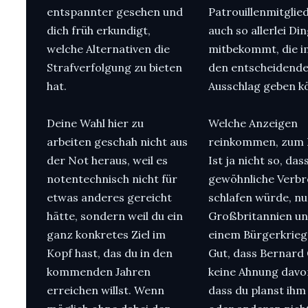
entspannter gesehen und
Patrouillenmitglie
dich früh erkundigt,
auch so allerlei Di
welche Alternativen die
mitbekommt, die i
Strafverfolgung zu bieten
den entscheidend
hat.
Ausschlag geben k
Deine Wahl hier zu
Welche Anzeigen
arbeiten geschah nicht aus
reinkommen, zum B
der Not heraus, weil es
Ist ja nicht so, das
notentechnisch nicht für
gewöhnliche Verb
etwas anderes gereicht
schlafen würde, nu
hätte, sondern weil du ein
Großbritannien un
ganz konkretes Ziel im
einem Bürgerkrieg 
Kopf hast, das du in den
Gut, dass Bernar
kommenden Jahren
keine Ahnung davo
erreichen willst. Wenn
dass du planst ihm