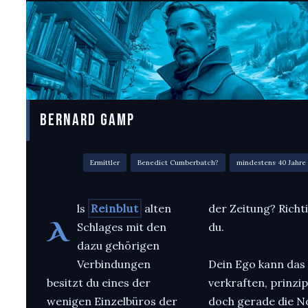
BERNARD GAMP
Ermittler
Benedict Cumberbatch?
mindestens 40 Jahre
ls
Reinblut
alten
der Zeitung? Richti
A
Schlages mit den
du.
dazu gehörigen
Verbindungen
Dein Ego kann das
besitzt du eines der
verkraften, prinzipi
wenigen Einzelbüros der
doch gerade die N