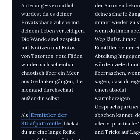
Abteilung – vermutlich
der Auroren bek
würdest du es deiner
deine scharfe Zun
Privatsphäre zuliebe mit
immer wieder zu s
deinem Leben verteidigen.
wenn du ihnen übe
Die Wände sind gespickt
Weg läufst. Junge
mit Notizen und Fotos
Ermittler deiner e
von Tatorten, rote Fäden
Abteilung hingege
winden sich scheinbar
würden viele dami
chaotisch über ein Meer
überraschen, wenn
aus Gedankengängen, die
sagen, dass du eig
niemand durchschaut
einen absolut
außer dir selbst.
warmherzigen
Gesprächspartner
Als
Ermittler der
abgeben kannst, d
Strafpatrouille
blickst
allerlei praktische
du auf eine lange Reihe
und Tricks auf Lag