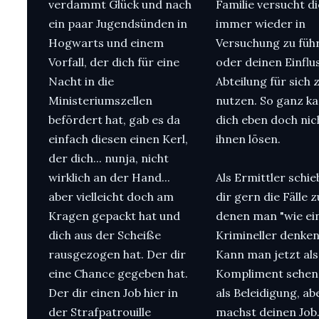
verdammt Glück und nach
Familie versucht d
ein paar Jugendsünden in
immer wieder in
Hogwarts und einem
Versuchung zu füh
Vorfall, der dich für eine
oder deinen Einflus
Nacht in die
Abteilung für sich 
Ministeriumszellen
nutzen. So ganz k
befördert hat, gab es da
dich eben doch nic
einfach diesen einen Kerl,
ihnen lösen.
der dich... nunja, nicht
wirklich an der Hand...
Als Ermittler schi
aber vielleicht doch am
dir gern die Fälle z
Kragen gepackt hat und
denen man "wie ei
dich aus der Scheiße
Krimineller denken
rausgezogen hat. Der dir
Kann man jetzt als
eine Chance gegeben hat.
Kompliment sehen
Der dir einen Job hier in
als Beleidigung, ab
der Strafpatrouille
machst deinen Job