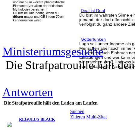
und nach um weitere phantastische
Elemente (vor allem der britischen
Mythologie) bereichern.
Deal ist Deal
Du bist bei uns richtig, wenn du
Du bist im wahrsten Sinne ei
düster
magst und GB in den 70ern
jemand, der dort offensichtli
kennenlernen willst.
verfolgst du ganz andere Ziel
Götterfunken
Lugh soll unser Ingame als g
Ministeriumsgesuche
Menschen aber auch immer w
würden es auch Einbruch nen
Einladungen und wer kann be
Die Strafpatrouille hält d
widerstehen, hm? Und was ka
dem Sofa beißt? Also... wortw
Antworten
Die Strafpatrouille hält den Laden am Laufen
Suchen
Zitieren
Multi-Zitat
REGULUS BLACK