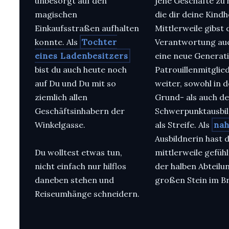
unbesorgt auf den
jene Geschäfte zu 
magischen
die dir deine Kindhe
Einkaufsstraßen aufhalten
Mittlerweile gibst 
konnte. Als
Tochter
Verantwortung au
eines Ladenbesitzers
eine neue Generat
bist du auch heute noch
Patrouillenmitglie
auf Du und Du mit so
weiter, sowohl in d
ziemlich allen
Grund- als auch de
Geschäftsinhabern der
Schwerpunktausbi
Winkelgasse.
als Streife. Als
nah
Ausbildnerin hast 
Du wolltest etwas tun,
mittlerweile gefühl
nicht einfach nur hilflos
der halben Abteilu
daneben stehen und
großen Stein im Br
Reiseumhänge schneidern.