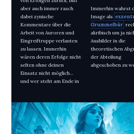
von Erfolgen zurück, bist
aber auch immer rasch
Immerhin wahrst d
dabei zynische
Image als
exzent
Kommentare über die
Grummelbär
rec
Arbeit von Auroren und
akribisch um ja nic
Eingreiftruppe verlauten
Ausbilder in die
zu lassen. Immerhin
theoretischen Abg
wären deren Erfolge nicht
der Abteilung
selten ohne deinen
abgeschoben zu w
Einsatz nicht möglich...
und wer steht am Ende in