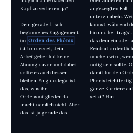
möglich ohne dabei den
oder anderen nich
Kopf zu verlieren, ja?
angezeigten Fall
unterzujubeln. Wei
Dein gerade frisch
kannst, während d
begonnenes Engagement
hin und her trägst.
im
Orden des Phönix
das dem ein oder 
ist top secret, dein
Reinblut ordentlic
Arbeitgeber hat keine
machen wird, wen
Ahnung davon und dabei
nötig sein sollte. 
sollte es auch besser
damit für den Ord
bleiben. So ganz legal ist
Phönix leichtfertig
das, was ihr
ganze Karriere auf'
Ordensmitglieder da
setzt? Hm...
macht nämlich nicht. Aber
das ist ja gerade das