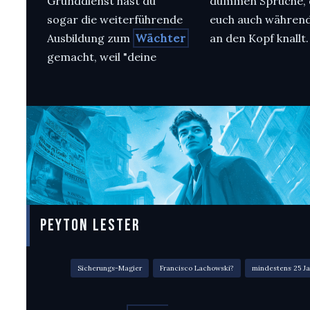
Grunddienst hast du
dummen Sprüche, d
sogar die weiterführende
euch auch währen
Ausbildung zum
Wächter
an den Kopf knallt.
gemacht, weil "deine
PEYTON LESTER
Sicherungs-Magier
Francisco Lachowski?
mindestens 25 J