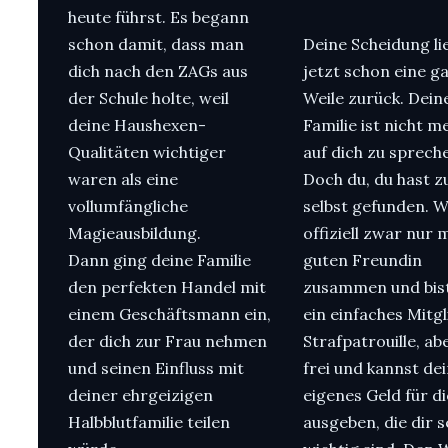
heute führst. Es begann
schon damit, dass man
Deine Scheidung li
dich nach den ZAGs aus
jetzt schon eine g
der Schule holte, weil
Weile zurück. Dein
deine Haushexen-
Familie ist nicht m
Qualitäten wichtiger
auf dich zu sprech
waren als eine
Doch du, du hast zu
vollumfängliche
selbst gefunden. 
Magieausbildung.
offiziell zwar nur 
Dann ging deine Familie
guten Freundin
den perfekten Handel mit
zusammen und bist
einem Geschäftsmann ein,
ein einfaches Mitgl
der dich zur Frau nehmen
Strafpatrouille, abe
und seinen Einfluss mit
frei und kannst de
deiner ehrgeizigen
eigenes Geld für d
Halbblutfamilie teilen
ausgeben, die dir s