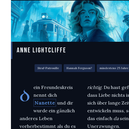
ANNE LIGHTCLIFFE
Straf-Patrouille
Hannah Ferguson?
mindestens 25 Jahre
ein Freundeskreis
richtig
. Du hast gef
D
nennt dich
dass Liebe nichts i
Nanette
und dir
sich über lange Zei
wurde ein gänzlich
entwickeln muss, 
anderes Leben
das einfach
da
sein
vorherbestimmt als du es
Unerzwungen.