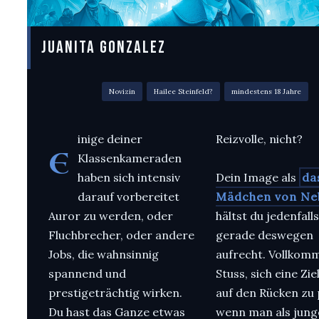
JUANITA GONZALEZ
Novizin
Hailee Steinfeld?
mindestens 18 Jahre
inige deiner
Reizvolle, nicht?
E
Klassenkameraden
haben sich intensiv
Dein Image als
da
darauf vorbereitet
Mädchen von Ne
Auror zu werden, oder
hältst du jedenfall
Fluchbrecher, oder andere
gerade deswegen
Jobs, die wahnsinnig
aufrecht. Vollkom
spannend und
Stuss, sich eine Zie
prestigeträchtig wirken.
auf den Rücken zu 
Du hast das Ganze etwas
wenn man als jung