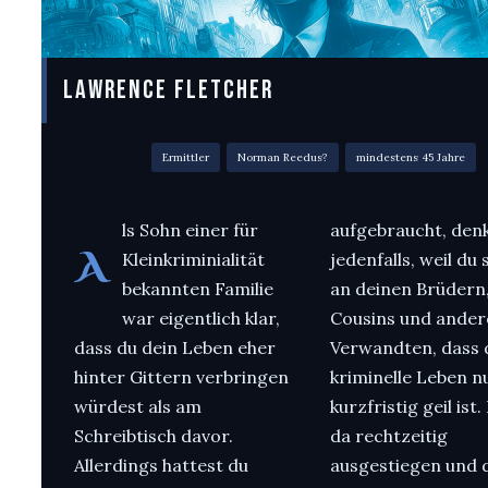
LAWRENCE FLETCHER
Ermittler
Norman Reedus?
mindestens 45 Jahre
ls Sohn einer für
aufgebraucht, den
A
Kleinkriminialität
jedenfalls, weil du 
bekannten Familie
an deinen Brüdern
war eigentlich klar,
Cousins und ander
dass du dein Leben eher
Verwandten, dass 
hinter Gittern verbringen
kriminelle Leben n
würdest als am
kurzfristig geil ist.
Schreibtisch davor.
da rechtzeitig
Allerdings hattest du
ausgestiegen und d