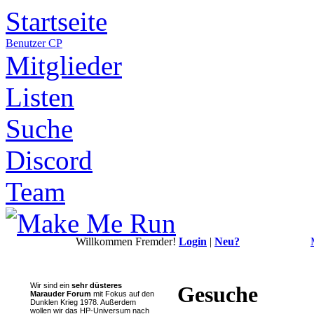
Startseite
Benutzer CP
Mitglieder
Listen
Suche
Discord
Team
Willkommen Fremder!
Login
|
Neu?
Wir sind ein
sehr düsteres
Gesuche
Marauder Forum
mit Fokus auf den
Dunklen Krieg 1978. Außerdem
wollen wir das HP-Universum nach