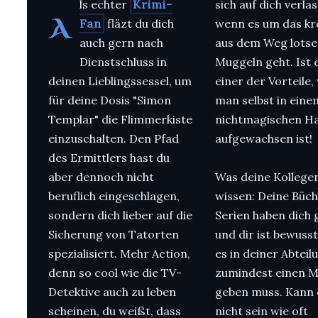
ls echter
Krimi-
sich auf dich verla
A
Fan
fläzt du dich
wenn es um das kr
auch gern nach
aus dem Weg lotse
Dienstschluss in
Muggeln geht. Ist 
deinen Lieblingssessel, um
einer der Vorteile
für deine Dosis "Simon
man selbst in eine
Templar" die Flimmerkiste
nichtmagischen Ha
einzuschalten. Den Pfad
aufgewachsen ist!
des Ermittlers hast du
aber dennoch nicht
Was deine Kollegen
beruflich eingeschlagen,
wissen: Deine Büc
sondern dich lieber auf die
Serien haben dich 
Sicherung von Tatorten
und dir ist bewusst
spezialisiert. Mehr Action,
es in deiner Abteil
denn so cool wie die TV-
zumindest einen M
Detektive auch zu leben
geben muss. Kann 
scheinen, du weißt, dass
nicht sein wie oft