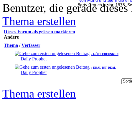
Von Mond und Stern die ein
Benutzer, die gerade diese
Barty Crouch junior, 1978, Sc
Thema erstellen
Dieses Forum als gelesen markieren
Andere
Thema
/
Verfasser
» GÖTTERFUNKEN
Daily Prophet
» DEAL IST DEAL
Daily Prophet
Thema erstellen