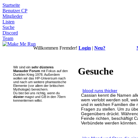
Startseite
Benutzer CP
Mitglieder
Listen
Suche
Discord
Team
Willkommen Fremder!
Login
|
Neu?
Wir sind ein
sehr düsteres
Gesuche
Marauder Forum
mit Fokus auf den
Dunklen Krieg 1978. Außerdem
wollen wir das HP-Universum nach
und nach um weitere phantastische
Elemente (vor allem der britischen
Mythologie) bereichern.
blood runs thicker
Du bist bei uns richtig, wenn du
Cassian kennt die Namen aller
düster
magst und GB in den 70ern
wem verlobt werden soll, wel
kennenlernen willst.
und in welchen Familien die
Fragen zu stellen. Um zu ü
Gegenübers drückt. Während
Feinde richten, beschäftigt 
Verbündete werden könnten.