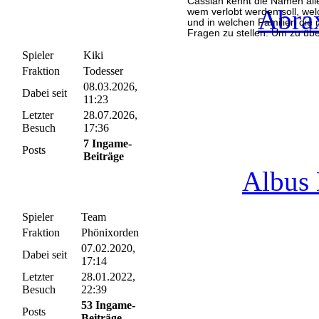
Cassian kennt die Namen aller
Abra
wem verlobt werden soll, wel
und in welchen Familien die
Fragen zu stellen. Um zu ü
Gegenübers drückt. Während
Feinde richten, beschäftigt 
Spieler
Kiki
Verbündete werden könnten.
Fraktion
Todesser
08.03.2026,
Dabei seit
11:23
Letzter
28.07.2026,
Besuch
17:36
7 Ingame-
Posts
Beiträge
Albus
Spieler
Team
Fraktion
Phönixorden
07.02.2020,
Dabei seit
17:14
Letzter
28.01.2022,
Besuch
22:39
53 Ingame-
Posts
Beiträge