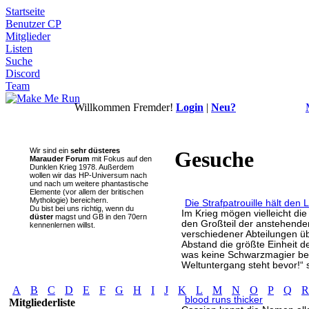
Startseite
Benutzer CP
Mitglieder
Listen
Suche
Discord
Team
Willkommen Fremder!
Login
|
Neu?
Wir sind ein
sehr düsteres
Gesuche
Marauder Forum
mit Fokus auf den
Dunklen Krieg 1978. Außerdem
wollen wir das HP-Universum nach
und nach um weitere phantastische
Elemente (vor allem der britischen
Mythologie) bereichern.
Die Strafpatrouille hält de
Du bist bei uns richtig, wenn du
Im Krieg mögen vielleicht di
düster
magst und GB in den 70ern
den Großteil der anstehenden
kennenlernen willst.
verschiedener Abteilungen üb
Abstand die größte Einheit de
was keine Schwarzmagier betri
Weltuntergang steht bevor!“ s
A
B
C
D
E
F
G
H
I
J
K
L
M
N
O
P
Q
R
blood runs thicker
Mitgliederliste