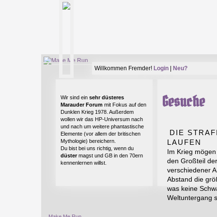
Willkommen Fremder!
Login
|
Neu?
Gesuche
Wir sind ein
sehr düsteres
Marauder Forum
mit Fokus auf den
Dunklen Krieg 1978. Außerdem
wollen wir das HP-Universum nach
und nach um weitere phantastische
DIE STRAF
Elemente (vor allem der britischen
Mythologie) bereichern.
LAUFEN
Du bist bei uns richtig, wenn du
Im Krieg mögen 
düster
magst und GB in den 70ern
den Großteil de
kennenlernen willst.
verschiedener Ab
Abstand die größ
was keine Schwar
Weltuntergang st
Make Me Run