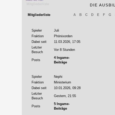
Mitgliederliste
DIE AUSB
Diese Damen und
Mitgliederliste
A
B
C
D
E
F
G
Verfügung, sind 
Aurorenbüros. D
angemeldeten No
betrachten.
Spieler
Juli
Fraktion
Phönixorden
Dabei seit
11.03.2026, 17:05
Letzter
Vor 8 Stunden
Besuch
4 Ingame-
Posts
Beiträge
Spieler
Nephi
Fraktion
Ministerium
Dabei seit
10.01.2026, 09:28
Letzter
Gestern
, 21:55
Besuch
5 Ingame-
Posts
Beiträge