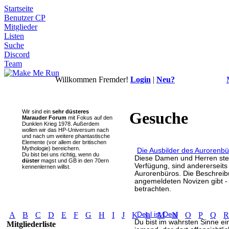
Startseite
Benutzer CP
Mitglieder
Listen
Suche
Discord
Team
Willkommen Fremder!
Login
|
Neu?
Wir sind ein
sehr düsteres
Gesuche
Marauder Forum
mit Fokus auf den
Dunklen Krieg 1978. Außerdem
wollen wir das HP-Universum nach
und nach um weitere phantastische
Elemente (vor allem der britischen
Mythologie) bereichern.
Die Ausbilder des Aurorenbü
Du bist bei uns richtig, wenn du
Diese Damen und Herren steh
düster
magst und GB in den 70ern
Verfügung, sind andererseits 
kennenlernen willst.
Aurorenbüros. Die Beschreib
angemeldeten Novizen gibt - 
betrachten.
Deal ist Deal
A
B
C
D
E
F
G
H
I
J
K
L
M
N
O
P
Q
R
Du bist im wahrsten Sinne ei
Mitgliederliste