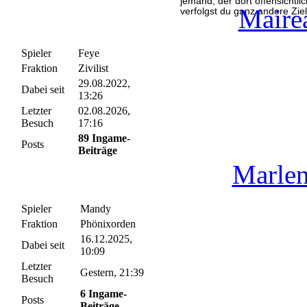
jemand, der dort offensichtli
Maire
verfolgst du ganz andere Ziel
Spieler
Feye
Fraktion
Zivilist
29.08.2022,
Dabei seit
13:26
Letzter
02.08.2026,
Besuch
17:16
89 Ingame-
Posts
Beiträge
Marle
Spieler
Mandy
Fraktion
Phönixorden
16.12.2025,
Dabei seit
10:09
Letzter
Gestern
, 21:39
Besuch
6 Ingame-
Posts
Beiträge