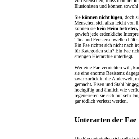
von Menschen, muss man bei ihn
Illusionisten und können sowohl
Sie
können nicht lügen
, doch s
Menschen sich allzu leicht von 
können sie
kein Heim betreten,
gewieft jede erdenkliche Interpr
Tür- und Fensterschwellen hält si
Ein Fae richtet sich nicht nach i
für Kategorien sein? Ein Fae rich
strengen Hierarchie unterliegt.
Wer eine Fae vernichten will, ko
sie eine enorme Resistenz dageg
zwar zurück in die Anderwelt, m
gemacht. Eisen und Stahl hingegen
hochgiftig und ähnlich wie verf
regenerieren sie sich nur sehr 
gar tödlich verletzt werden.
Unterarten der Fae
Die Fae unterteilen sich selbst n