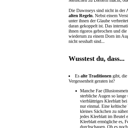
Menschen zu Dienern macht, oder 
Die Dawnseys sind nicht in der 
alten Regeln
. Nebst einem Verst
unter ihnen der Glaube verbreite
daran gekoppelt ist. Das inter
ihnen rigoros gebrochen und die
wiederum zu einem Dorn im Auge
nicht sesshaft sind...
Wusstest du, dass...
Es
alte Traditionen
gibt, die
Vergessenheit geraten ist?
Manche Fae (Illusionsmeis
sterbliche Augen so lange
vierblättriges Kleeblatt be
nur einmal. Eine keltische 
kleines Säckchen zu nähen
jedes Kleeblatt im Beutel 
Kleeblatt ermögliche es, 
durchschauen. Ob es noch a