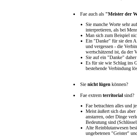
Fae auch als
"Meister der 
Sie manche Worte sehr auf
interpretieren, als bei Me
Man sich zum Beispiel nic
Ein "Danke" für sie den A
und vergessen - die Verbi
wertschätzend ist, da der 
Sie auf ein "Danke" daher
Es für sie wie Schlag ins G
bestehende Verbindung lö
Sie
nicht lügen
können?
Fae extrem
territorial
sind?
Fae betrachten alles und j
Meist äußert sich das aber
anstarren, oder Dinge ver
Bedeutung sind (Schlüsse
Alte Reinblutanwesen besi
ungebetenen "Geister" un