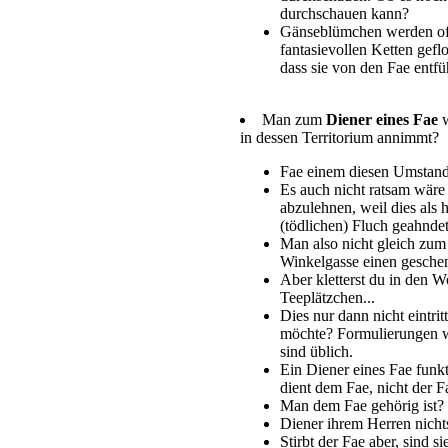
durchschauen kann?
Gänseblümchen werden oft
fantasievollen Ketten gefl
dass sie von den Fae entfü
Man zum
Diener eines Fae
w
in dessen Territorium annimmt?
Fae einem diesen Umstand 
Es auch nicht ratsam wäre
abzulehnen, weil dies als 
(tödlichen) Fluch geahnde
Man also nicht gleich zum
Winkelgasse einen gesche
Aber kletterst du in den 
Teeplätzchen...
Dies nur dann nicht eintri
möchte? Formulierungen 
sind üblich.
Ein Diener eines Fae funk
dient dem Fae, nicht der 
Man dem Fae gehörig ist?
Diener ihrem Herren nich
Stirbt der Fae aber, sind sie