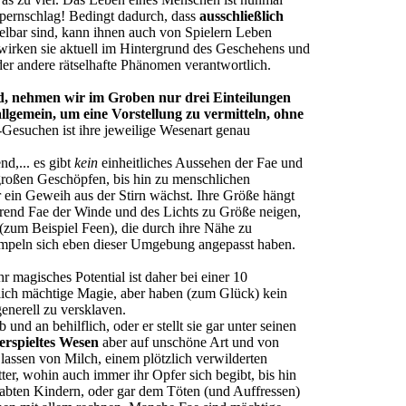
mpernschlag! Bedingt dadurch, dass
ausschließlich
elbar sind, kann ihnen auch von Spielern Leben
irken sie aktuell im Hintergrund des Geschehens und
oder andere rätselhafte Phänomen verantwortlich.
ind, nehmen wir im Groben nur drei Einteilungen
allgemein, um eine Vorstellung zu vermitteln, ohne
Gesuchen ist ihre jeweilige Wesenart genau
nd,... es gibt
kein
einheitliches Aussehen der Fae und
oßen Geschöpfen, bis hin zu menschlichen
r ein Geweih aus der Stirn wächst. Ihre Größe hängt
rend Fae der Winde und des Lichts zu Größe neigen,
(zum Beispiel Feen), die durch ihre Nähe zu
ümpeln sich eben dieser Umgebung angepasst haben.
r magisches Potential ist daher bei einer 10
lich mächtige Magie, aber haben (zum Glück) kein
generell zu versklaven.
d an behilflich, oder er stellt sie gar unter seinen
erspieltes Wesen
aber auf unschöne Art und von
lassen von Milch, einem plötzlich verwilderten
er, wohin auch immer ihr Opfer sich begibt, bis hin
abten Kindern, oder gar dem Töten (und Auffressen)