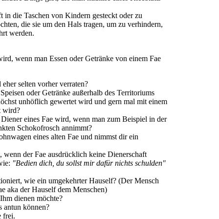
 in die Taschen von Kindern gesteckt oder zu
ochten, die sie um den Hals tragen, um zu verhindern,
hrt werden.
ird, wenn man Essen oder Getränke von einem Fae
eher selten vorher verraten?
 Speisen oder Getränke außerhalb des Territoriums
höchst unhöflich gewertet wird und gern mal mit einem
t wird?
 Diener eines Fae wird, wenn man zum Beispiel in der
nkten Schokofrosch annimmt?
Wohnwagen eines alten Fae und nimmst dir ein
tt, wenn der Fae ausdrücklich keine Dienerschaft
wie:
"Bedien dich, du sollst mir dafür nichts schulden"
tioniert, wie ein umgekehrter Hauself? (Der Mensch
Fae aka der Hauself dem Menschen)
 Ihm dienen möchte?
ts antun können?
 frei.