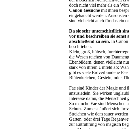
doch nicht viel mehr als ein Wi
Canon Gesuche
mit ihnen bespi
eingehaucht werden. Ansonsten w
sind vielleicht auch für das ein 
Da sie sehr unterschiedlich s
vor und beschreiben sie sonst 
abschließend zu sein.
In Canon-
beschrieben.
Klein, groß, hübsch, furchterrege
die Wesen reichen von Daumengr
Ebenbildern, denen vielleicht nu
stark von ihrem Umfeld ab: Wäh
gibt es viele Erdverbundene Fae 
Blütenkelchen, Gestein, oder T
Fae sind Kinder der Magie und ih
anzusiedeln. Sie wirken unglaub
Interesse daran, die Menschheit 
So manche Fae sind Menschen ab un
Schutz. Zumeist äußert sich ihr
v
Streichen wie dem sauer werden 
Garten, oder drei Tage Regenwett
zur Entführung von magisch beg