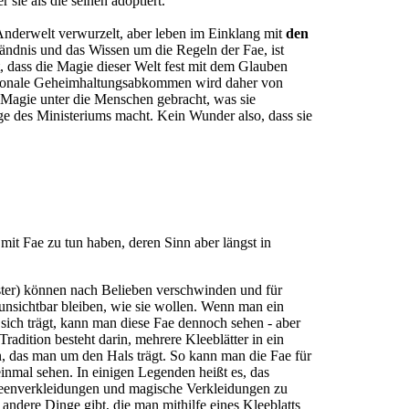
sie als die seinen adoptiert.
Anderwelt verwurzelt, aber leben im Einklang mit
den
ändnis und das Wissen um die Regeln der Fae, ist
t, dass die Magie dieser Welt fest mit dem Glauben
nationale Geheimhaltungsabkommen wird daher von
 Magie unter die Menschen gebracht, was sie
 des Ministeriums macht. Kein Wunder also, dass sie
 mit Fae zu tun haben, deren Sinn aber längst in
ter) können nach Belieben verschwinden und für
 unsichtbar bleiben, wie sie wollen. Wenn man ein
i sich trägt, kann man diese Fae dennoch sehen - aber
Tradition besteht darin, mehrere Kleeblätter in ein
, das man um den Hals trägt. So kann man die Fae für
einmal sehen. In einigen Legenden heißt es, das
Feenverkleidungen und magische Verkleidungen zu
ndere Dinge gibt, die man mithilfe eines Kleeblatts