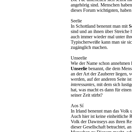
angehörig sind. Menschen haben 
dieses Forum wichtigsten, haben w
Seelie
In Schottland benennt man mit
S
sind und an ihnen über Streiche 
auch immer wieder mal unter ihre
Typischerweiße kann man sie si
zugänglich machen.
Unseelie
Wie der Name schon annehmen lä
Unseelie
benannt, die dem Mensch
an der Art der Zauberer liegen, 
werden, auf der anderen Seite is
interessantes
, mit dem sich lusti
hat, was macht es dann für eine
seiner Zeit stirbt?
Aos Sí
In Irland benennt man das Volk 
Auch hier ist keine einheitlich
Volk der Dawnseys aus ihren Rei
dieser Gesellschaft betrachtet, an