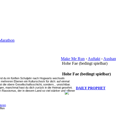
Marathon
Make Me Run
›
Auftakt
›
Aushan
Hohe Fae (bedingt spielbar)
Hohe Fae (bedingt spielbar)
nd du im fünften Schuljahr nach Hogwarts wechseln
 mehreren Ebenen ein Kulturschock für dich: auf einmal
bst die obere Gesellschaftsschicht, sondern... unsichtbar.
en, manchmal hast du dich zurück in die Heimat gesehnt.
DAILY PROPHET
 Rassismus, der in diesem Land so viel stärker und offener
loren
ffen