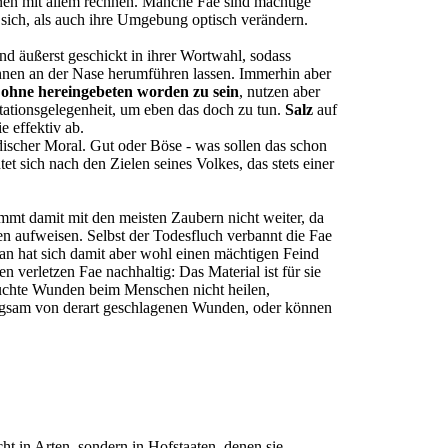
en mit allem rechnen. Manche Fae sind mächtige
 sich, als auch ihre Umgebung optisch verändern.
ind äußerst geschickt in ihrer Wortwahl, sodass
ihnen an der Nase herumführen lassen. Immerhin aber
 ohne hereingebeten worden zu sein
, nutzen aber
etationsgelegenheit, um eben das doch zu tun.
Salz
auf
e effektiv ab.
rdischer Moral. Gut oder Böse - was sollen das schon
tet sich nach den Zielen seines Volkes, das stets einer
mmt damit mit den meisten Zaubern nicht weiter, da
en aufweisen. Selbst der Todesfluch verbannt die Fae
an hat sich damit aber wohl einen mächtigen Feind
 verletzen Fae nachhaltig: Das Material ist für sie
luchte Wunden beim Menschen nicht heilen,
langsam von derart geschlagenen Wunden, oder können
icht in Arten, sondern in Hofstaaten, denen sie