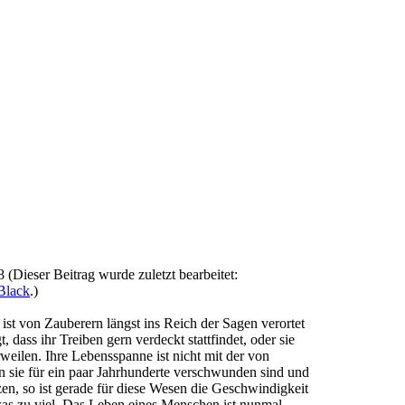
8
(Dieser Beitrag wurde zuletzt bearbeitet:
Black
.)
 ist von Zauberern längst ins Reich der Sagen verortet
, dass ihr Treiben gern verdeckt stattfindet, oder sie
eilen. Ihre Lebensspanne ist nicht mit der von
sie für ein paar Jahrhunderte verschwunden sind und
zen, so ist gerade für diese Wesen die Geschwindigkeit
s zu viel. Das Leben eines Menschen ist nunmal