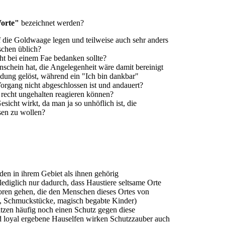
Worte"
bezeichnet werden?
 die Goldwaage legen und teilweise auch sehr anders
nschen üblich?
ht bei einem Fae bedanken sollte?
nschein hat, die Angelegenheit wäre damit bereinigt
ndung gelöst, während ein "Ich bin dankbar"
Vorgang nicht abgeschlossen ist und andauert?
 recht ungehalten reagieren können?
esicht wirkt, da man ja so unhöflich ist, die
sen zu wollen?
eden in ihrem Gebiet als ihnen gehörig
 lediglich nur dadurch, dass Haustiere seltsame Orte
loren gehen, die den Menschen dieses Ortes von
l, Schmuckstücke, magisch begabte Kinder)
tzen häufig noch einen Schutz gegen diese
d loyal ergebene Hauselfen wirken Schutzzauber auch