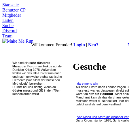
Startseite
Benutzer CP
Mitglieder
Listen
Suche
Discord
Team
Willkommen Fremder!
Login
|
Neu?
Wir sind ein
sehr düsteres
Gesuche
Marauder Forum
mit Fokus auf den
Dunklen Krieg 1978. Außerdem
wollen wir das HP-Universum nach
und nach um weitere phantastische
Elemente (vor allem der britischen
dare me to win
Mythologie) bereichern.
Als deine Eltern nach London zogen u
Du bist bei uns richtig, wenn du
musstest, war es deswegen direkt auf
düster
magst und GB in den 70ern
warst du
nur
ein Halbblut
. Nicht sel
kennenlernen willst.
Manchmal kam dir das durchaus geleg
Meistens warst du schockiert über den
gelebt wird als auf dem Festland.
Von Mond und Stern die einander ver
Barty Crouch junior, 1978, Schicksal o