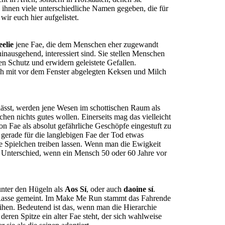
ihnen viele unterschiedliche Namen gegeben, die für
ir euch hier aufgelistet.
eelie
jene Fae, die dem Menschen eher zugewandt
hinausgehend, interessiert sind. Sie stellen Menschen
n Schutz und erwidern geleistete Gefallen.
ch mit vor dem Fenster abgelegten Keksen und Milch
sst, werden jene Wesen im schottischen Raum als
en nichts gutes wollen. Einerseits mag das vielleicht
von Fae als absolut gefährliche Geschöpfe eingestuft zu
t gerade für die langlebigen Fae der Tod etwas
ge Spielchen treiben lassen. Wenn man die Ewigkeit
n Unterschied, wenn ein Mensch 50 oder 60 Jahre vor
unter den Hügeln als
Aos Sí
, oder auch
daoine sí
.
e Rasse gemeint. Im Make Me Run stammt das Fahrende
hen. Bedeutend ist das, wenn man die Hierarchie
 deren Spitze ein alter Fae steht, der sich wahlweise