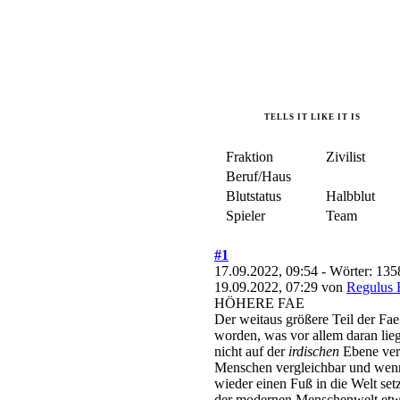
TELLS IT LIKE IT IS
Fraktion
Zivilist
Beruf/Haus
Blutstatus
Halbblut
Spieler
Team
#1
17.09.2022, 09:54
- Wörter:
135
19.09.2022, 07:29 von
Regulus 
HÖHERE FAE
Der weitaus größere Teil der Fae
worden, was vor allem daran liegt
nicht auf der
irdischen
Ebene verw
Menschen vergleichbar und wenn 
wieder einen Fuß in die Welt set
der modernen Menschenwelt etwa