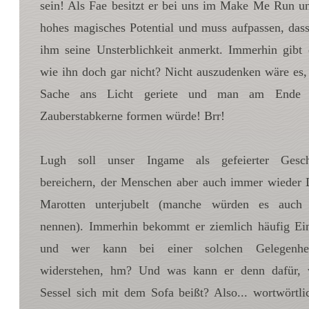
sein! Als Fae besitzt er bei uns im Make Me Run un
hat aufnehmen können. Kein Wun
doch neben Zaubersprüchen
hohes magisches Potential und muss aufpassen, das
ureigene Magie
zugreifen, m
ihm seine Unsterblichkeit anmerkt. Immerhin gibt
Dingen einen Willen verlei
wie ihn doch gar nicht? Nicht auszudenken wäre es,
Teetischchen, das bei ungehob
einfach davon marschiert
Sache ans Licht geriete und man am End
Vorratsschränke des St. M
Zauberstabkerne formen würde! Brr!
abgelenkten Heilern die Finger
Ein meisterlicher Handwerker, dur
Lugh soll unser Ingame als gefeierter Gesch
bereichern, der Menschen aber auch immer wieder 
Marotten unterjubelt (manche würden es auch 
nennen). Immerhin bekommt er ziemlich häufig Ei
und wer kann bei einer solchen Gelegenhe
widerstehen, hm? Und was kann er denn dafür,
Sessel sich mit dem Sofa beißt? Also... wortwörtl