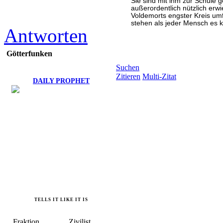
Sie sind mit ihm zur Schule 
außerordentlich nützlich erwi
Voldemorts engster Kreis um
stehen als jeder Mensch es 
Antworten
begegnet.
Götterfunken
Suchen
Zitieren
Multi-Zitat
DAILY PROPHET
TELLS IT LIKE IT IS
Fraktion
Zivilist