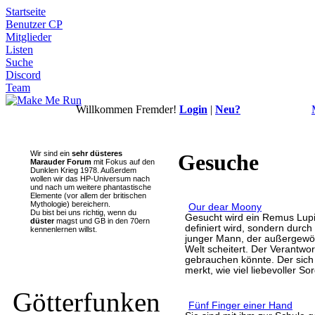
Startseite
Benutzer CP
Mitglieder
Listen
Suche
Discord
Team
Willkommen Fremder!
Login
|
Neu?
Wir sind ein
sehr düsteres
Gesuche
Marauder Forum
mit Fokus auf den
Dunklen Krieg 1978. Außerdem
wollen wir das HP-Universum nach
und nach um weitere phantastische
Elemente (vor allem der britischen
Mythologie) bereichern.
Our dear Moony
Du bist bei uns richtig, wenn du
Gesucht wird ein Remus Lupin
düster
magst und GB in den 70ern
definiert wird, sondern durch
kennenlernen willst.
junger Mann, der außergewöhn
Welt scheitert. Der Verantwor
gebrauchen könnte. Der sich 
merkt, wie viel liebevoller S
Götterfunken
Fünf Finger einer Hand