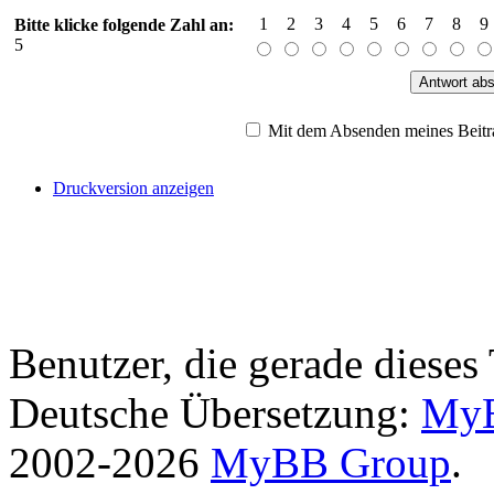
1
2
3
4
5
6
7
8
9
Bitte klicke folgende Zahl an:
5
Mit dem Absenden meines Beitra
Druckversion anzeigen
Benutzer, die gerade diese
Deutsche Übersetzung:
MyB
2002-2026
MyBB Group
.