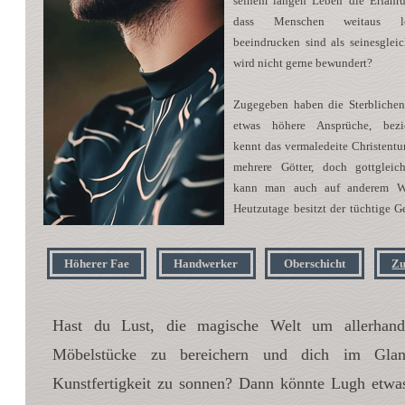
seinem langen Leben die Erfahr
dass Menschen weitaus le
beeindrucken sind als seinesglei
wird nicht gerne bewundert?
Zugegeben haben die Sterblichen 
etwas höhere Ansprüche, bezi
kennt das vermaledeite Christent
mehrere Götter, doch gottglei
kann man auch auf anderem We
Heutzutage besitzt der tüchtige 
ein hübsches Anwesen in Südengla
sich gern von Günstlingen umschw
Höherer Fae
Handwerker
Oberschicht
Zu
Seine Möbelkreationen sind nu
in Reinblutkreisen en vogue
er viel Verständnis für die Wic
Hast du Lust, die magische Welt um allerhand
Familienwappen und Sinnsprüchen 
Möbelstücke zu bereichern und dich im Glan
Immer wieder nimmt der Meister L
Kunstfertigkeit zu sonnen? Dann könnte Lugh etwas
auch wenn keiner dieser Zöglinge 